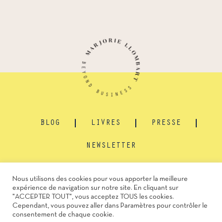
BLOG
LIVRES
PRESSE
NEWSLETTER
© 2025 Marjorie Llombart • Design
La buissonnière
• Création
L'Artisane
Nous utilisons des cookies pour vous apporter la meilleure
Digitale
.
expérience de navigation sur notre site. En cliquant sur
Mentions légales & Politique de confidentialité
"ACCEPTER TOUT", vous acceptez TOUS les cookies.
Gestion des cookies
Cependant, vous pouvez aller dans Paramètres pour contrôler le
consentement de chaque cookie.