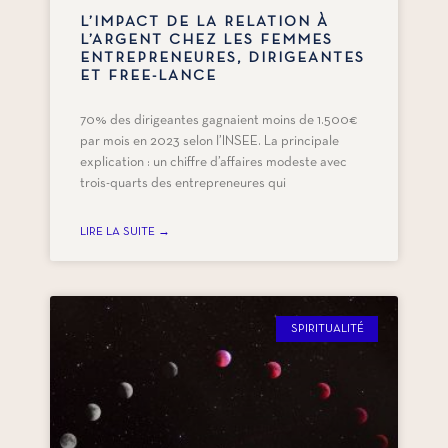
L’IMPACT DE LA RELATION À
L’ARGENT CHEZ LES FEMMES
ENTREPRENEURES, DIRIGEANTES
ET FREE-LANCE
70% des dirigeantes gagnaient moins de 1.500€
par mois en 2023 selon l’INSEE. La principale
explication : un chiffre d’affaires modeste avec
trois-quarts des entrepreneures qui
LIRE LA SUITE →
SPIRITUALITÉ